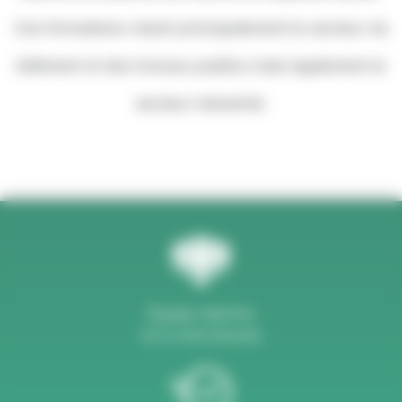
Ces formations visent principalement le secteur du
bâtiment et des travaux publics mais également le
secteur industriel.
Équipe réactive
et à votre écoute