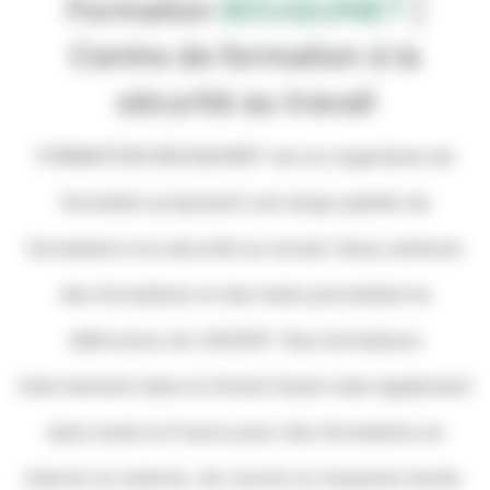
Formation
BOUQUINET
|
Centre de formation à la
sécurité au travail
FORMATION BOUQUINET est un organisme de
formation proposant une large palette de
formations à la sécurité au travail. Nous animons
des formations et des tests permettant la
délivrance du CACES®. Nos formateurs
interviennent dans le Grand Ouest mais également
dans toute la France pour des formations en
interne ou externe, de courte ou moyenne durée.