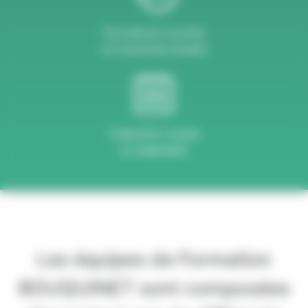
Formations courtes
et moyennes durées
Calendrier souple
et adaptable
Les équipes de Formation
BOUQUINET sont composées