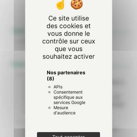
9.27/10
Ce site utilise
des cookies et
Tarif
vous donne le
contrôle sur ceux
À partir de 265€ HT
que vous
souhaitez activer
Public concerné
Nos partenaires
Cette formation est destinée à des
(8)
agents
non électricien
mais sont amenés à
APIs
travailler au voisinage d’installations
Consentement
électriques (entreprises de menuiserie, de
spécifique aux
services Google
nettoyage, plaquiste, peinture, gardiennage
Mesure
d’immeuble…)
d'audience
L’équipe de Formation Bouquinet vous
propose ce stage si vous êtes salarié, en
reconversion, demandeur d’emploi ou