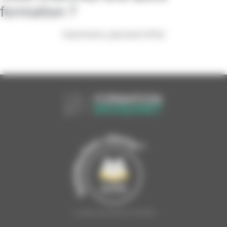
formation ?
[wpdreams_ajaxsearchlite]