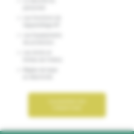
La sécurité du
personnel
Les fonctions de
l’appareillage BT
Les Equipements
de protection
Les droits et
limites de l’indice
Règles de base
en électricité
CALENDRIER DES
FORMATIONS