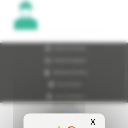
Durée de la formation
Nombre de stagiaires
Validité de la formation
Taux de réussite :
Taux de satisfaction
14h (2 jours)
10 stagiaires max
3 ans
X
Masquer
98.7% du 01/01/2025 au 31/12/2025