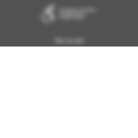
Diagnostic
Demande
Calendrier
Gratuit
De Devis
Des Formations
Plan du site
ACCUEIL
QUI SOMMES-NOUS ?
FORMATIONS
ACTUALITÉS
CONTACT
LIVRET D’ACCUEIL
LIVRE D’ACCUEIL AMIANTE
MENTIONS LÉGALES
POLITIQUE DE CONFIDENTIALITÉ