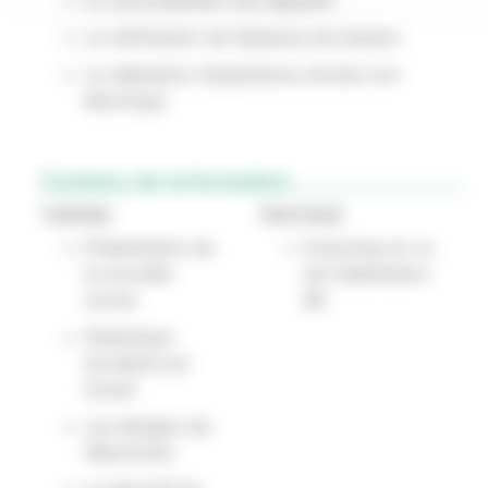
La vérification de l’absence de tension
La réalisation d’opérations d’ordre non
électrique
Contenu de la formation
THÉORIE
PRATIQUE
Présentation de
Exercices en vu
la nouvelle
de l’habilitation
norme
BS
Statistique
accidents du
travail
Les dangers de
l’électricité