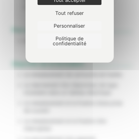
Tout accepter
intérimaire.
Tout refuser
Personnaliser
Pré-requis
Politique de
Aucun
confidentialité
Objectifs de la formation
Le remplacement de cartouche de fusible
Le réarmement d’un disjoncteur de type
modulaire dans un tableau électrique
Le remplacement et la fixation d’une prise
de courant
Le remplacement et la fixation d’un
interrupteur
Le raccordement d’un appareil