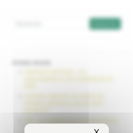
Recherche pour :
Articles récents
Habilitation électrique : vos
responsabilités en tant qu’employeur en
2026
Comment organiser une session de
formation sécurité au sein de votre
entreprise ?
FAQ : vos questions sur les risques liés au
plomb – Épisode 5
X
Masquer