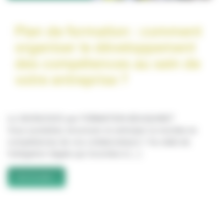
Plan de formation : comment
organiser le développement
des compétences au sein de
votre entreprise ?
Le 26/09/2025 par FORMATION BOUQUINET
Vous souhaitez structurer et anticiper la montée en
compétences de vos collaborateurs ? Au-delà de
l’obligation légale qui incombe à […]
from Plan de formation : comment organiser le déve
Lire la suite…