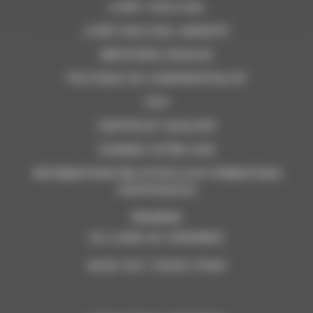
LIVRET D’ACCUEIL
LIVRE D’ACCUEIL AMIANTE
MENTIONS LÉGALES
POLITIQUE DE CONFIDENTIALITÉ
CGV
CERTIFICAT QUALIOPI
DONNEZ VOTRE AVIS
INFORMATIONS RELATIVES AUX FORMATIONS
CERTIFIANTES
Horaires
DU LUNDI AU VENDREDI
8H30-12H | 13H30-17H00