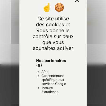
Exposition au plomb au travail : les
mesures de prévention pour réduire les
risques – Épisode 4
Ce site utilise
Risque Plomb : quel cadre réglementaire ?
des cookies et
– Épisode 3
vous donne le
contrôle sur ceux
que vous
souhaitez activer
Nos partenaires
(8)
APIs
Consentement
spécifique aux
services Google
Mesure
d'audience