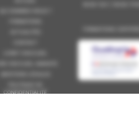
ACCUEIL
8H30-12H | 13H30-17H
QUI SOMMES-NOUS ?
FORMATIONS
FORMATIONS CERTIFIÉ
ACTUALITÉS
CONTACT
LIVRET D’ACCUEIL
VRE D’ACCUEIL AMIANTE
MENTIONS LÉGALES
POLITIQUE DE
CONFIDENTIALITÉ
CGV
CERTIFICAT QUALIOPI
DONNEZ VOTRE AVIS
RMATIONS RELATIVES AUX