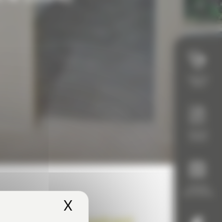
Diagnostic
Gratuit
Demande
De Devis
Calendrier
Des Formations
X
Masquer le bandeau d