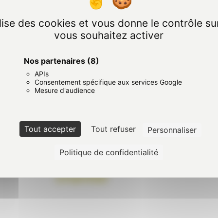
Formation Préalable ami
Mixte
ilise des cookies et vous donne le contrôle s
vous souhaitez activer
Nos partenaires
(8)
APIs
Formation Recyclage ami
Consentement spécifique aux services Google
Mesure d'audience
Mixte
Tout accepter
Tout refuser
Personnaliser
Politique de confidentialité
Formation Préalable ami
chantier