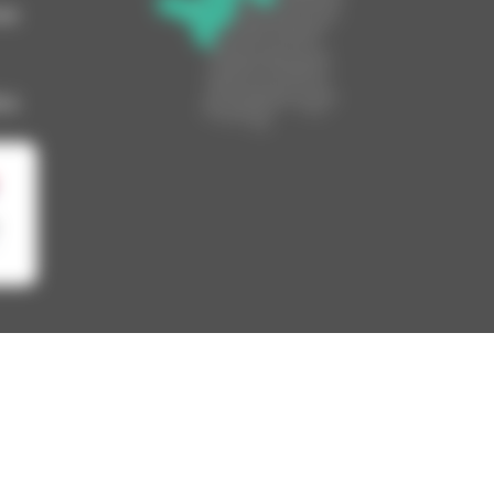
00
ES