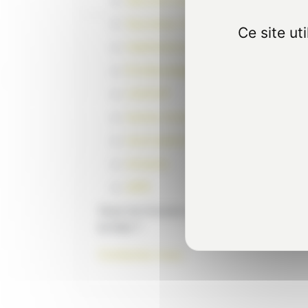
Sécurité Incendie
Sauveteur Secouriste du Travail
Ce site ut
Habilitations électriques
Échafaudages
CACES®
Autres formations
Autorisation de conduite
Amiante
AIPR
Vous ne trouvez pas la formation dans
la liste ?
Contactez-nous