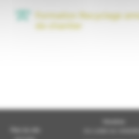
Formation Recyclage ami
de chantier
Horaires
Plan du site
DU LUNDI AU VENDRE